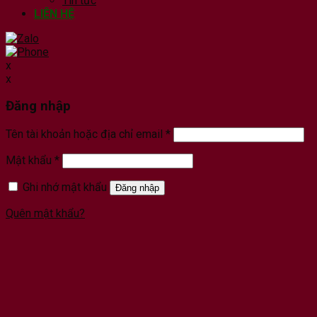
Tin tức
LIÊN HỆ
x
x
Đăng nhập
Tên tài khoản hoặc địa chỉ email
*
Mật khẩu
*
Ghi nhớ mật khẩu
Đăng nhập
Quên mật khẩu?