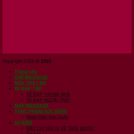
Copyright 2026 ©
2025
Trang chủ
GHẾ MASSAGE
MÁY CHẠY BỘ
XE ĐẠP TẬP
XE ĐẠP TRONG NHÀ
XE ĐẠP NGOÀI TRỜI
MÁY MASSAGE
THỰC PHẨM SỨC KHỎE
Nhân Sâm Hàn Quốc
SỰ KIỆN
BÁO CHÍ NÓI GÌ VỀ TREE BOSS?